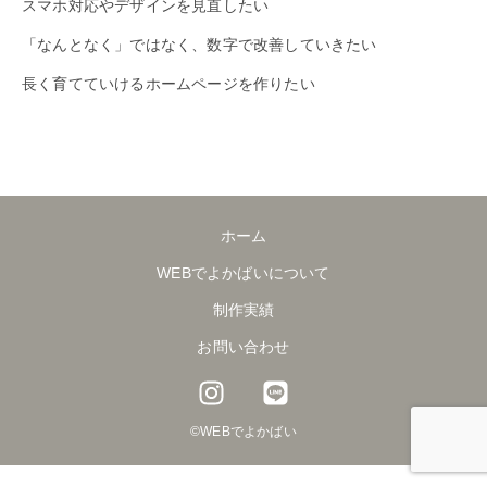
スマホ対応やデザインを見直したい
「なんとなく」ではなく、数字で改善していきたい
長く育てていけるホームページを作りたい
ホーム
WEBでよかばいについて
制作実績
お問い合わせ
I
L
n
i
s
n
©︎WEBでよかばい
t
e
a